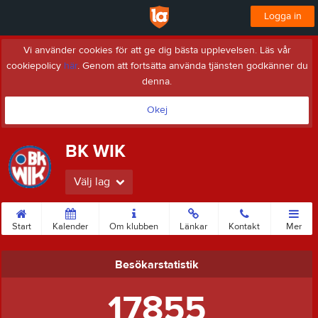
Logga in
Vi använder cookies för att ge dig bästa upplevelsen. Läs vår
cookiepolicy
här
. Genom att fortsätta använda tjänsten godkänner du
denna.
Okej
BK WIK
Välj lag
Start
Kalender
Om klubben
Länkar
Kontakt
Mer
Besökarstatistik
17855