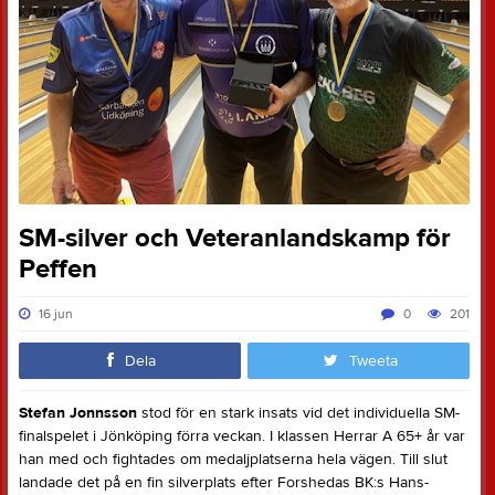
SM-silver och Veteranlandskamp för
Peffen
16 jun
0
201
Dela
Tweeta
Stefan Jonnsson
stod för en stark insats vid det individuella SM-
finalspelet i Jönköping förra veckan. I klassen Herrar A 65+ år var
han med och fightades om medaljplatserna hela vägen. Till slut
landade det på en fin silverplats efter Forshedas BK:s Hans-