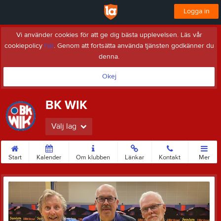
Logga in
Vi använder cookies för att ge dig bästa upplevelsen. Läs vår
cookiepolicy
här
. Genom att fortsätta använda tjänsten godkänner du
denna.
Okej
BK WIK
Välj lag
Start
Kalender
Om klubben
Länkar
Kontakt
Mer