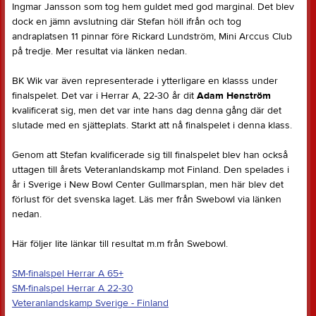
Ingmar Jansson som tog hem guldet med god marginal. Det blev
dock en jämn avslutning där Stefan höll ifrån och tog
andraplatsen 11 pinnar före Rickard Lundström, Mini Arccus Club
på tredje. Mer resultat via länken nedan.
BK Wik var även representerade i ytterligare en klasss under
finalspelet. Det var i Herrar A, 22-30 år dit
Adam Henström
kvalificerat sig, men det var inte hans dag denna gång där det
slutade med en sjätteplats. Starkt att nå finalspelet i denna klass.
Genom att Stefan kvalificerade sig till finalspelet blev han också
uttagen till årets Veteranlandskamp mot Finland. Den spelades i
år i Sverige i New Bowl Center Gullmarsplan, men här blev det
förlust för det svenska laget. Läs mer från Swebowl via länken
nedan.
Här följer lite länkar till resultat m.m från Swebowl.
SM-finalspel Herrar A 65+
SM-finalspel Herrar A 22-30
Veteranlandskamp Sverige - Finland