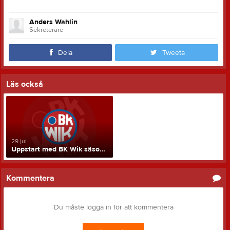
Anders Wahlin
Sekreterare
Dela
Tweeta
Läs också
29 jul
Uppstart med BK Wik säsongen 2026-27!
Kommentera
Du måste logga in för att kommentera