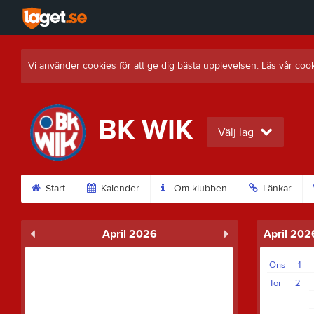
Vi använder cookies för att ge dig bästa upplevelsen. Läs vår coo
BK WIK
Välj lag
Start
Kalender
Om klubben
Länkar
April 2026
April 202
Ons
1
Tor
2