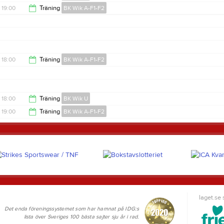
19:00
Träning
BK Wik A-F1-F2
19:00
21:10
18:00
Träning
BK Wik A-F1-F2
19:00
18:00
Träning
BK Wik U
19:00
Träning
BK Wik A-F1-F2
19:00
21:10
laget.se
Det enda föreningssystemet som har hamnat på IDG:s
lista över Sveriges 100 bästa sajter sju år i rad.