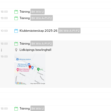
19:00
18:00
Träning
BK Wik U
19:00
Träning
BK Wik A-F1-F2
19:00
21:10
10:00
Klubbmästerskap 2025-26
BK Wik A-F1-F2
15:00
18:00
Träning
BK Wik A-F1-F2
Lidköpings bowlinghall
19:00
18:00
Träning
BK Wik U