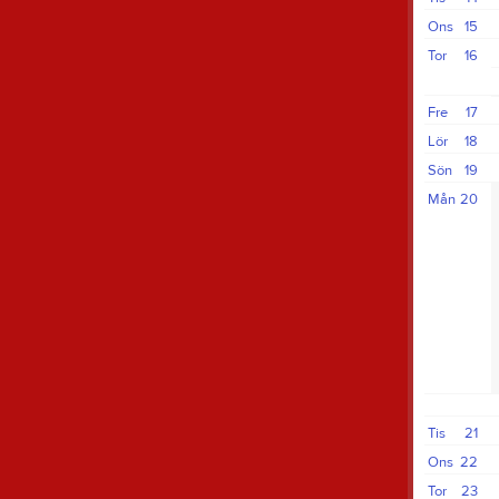
Ons
15
Tor
16
Fre
17
Lör
18
Sön
19
Mån
20
Tis
21
Ons
22
Tor
23