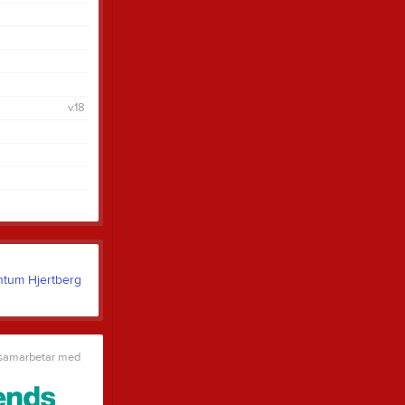
v.18
 samarbetar med