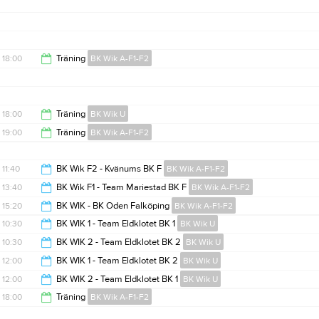
19:00
21:10
18:00
Träning
BK Wik A-F1-F2
19:00
18:00
Träning
BK Wik U
19:00
Träning
BK Wik A-F1-F2
19:00
21:10
11:40
BK Wik F2 - Kvänums BK F
BK Wik A-F1-F2
13:40
BK Wik F1 - Team Mariestad BK F
BK Wik A-F1-F2
13:20
15:20
BK WIK - BK Oden Falköping
BK Wik A-F1-F2
15:00
10:30
BK WIK 1 - Team Eldklotet BK 1
BK Wik U
17:00
10:30
BK WIK 2 - Team Eldklotet BK 2
BK Wik U
12:00
12:00
BK WIK 1 - Team Eldklotet BK 2
BK Wik U
12:00
12:00
BK WIK 2 - Team Eldklotet BK 1
BK Wik U
13:30
18:00
Träning
BK Wik A-F1-F2
13:30