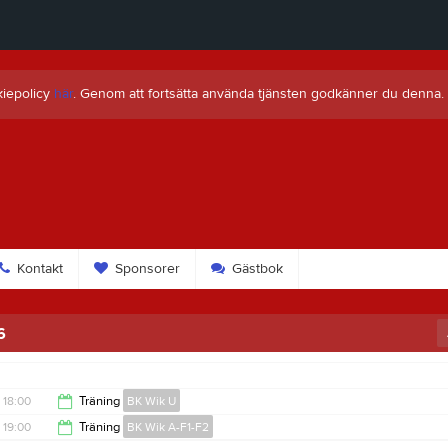
kiepolicy
här
. Genom att fortsätta använda tjänsten godkänner du denna.
Kontakt
Sponsorer
Gästbok
6
18:00
Träning
BK Wik U
19:00
Träning
BK Wik A-F1-F2