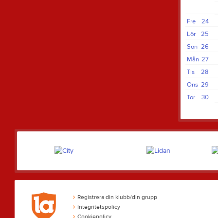
Fre
24
Lör
25
Sön
26
Mån
27
Tis
28
Ons
29
Tor
30
Registrera din klubb/din grupp
Integritetspolicy
Cookiepolicy