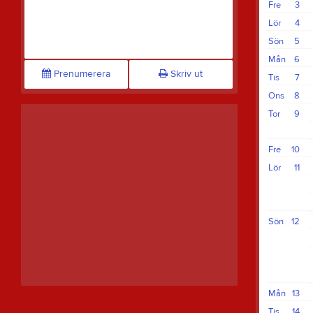
Fre
3
Lör
4
Sön
5
Mån
6
Prenumerera
Skriv ut
Tis
7
Ons
8
Tor
9
Fre
10
Lör
11
Sön
12
Mån
13
Tis
14